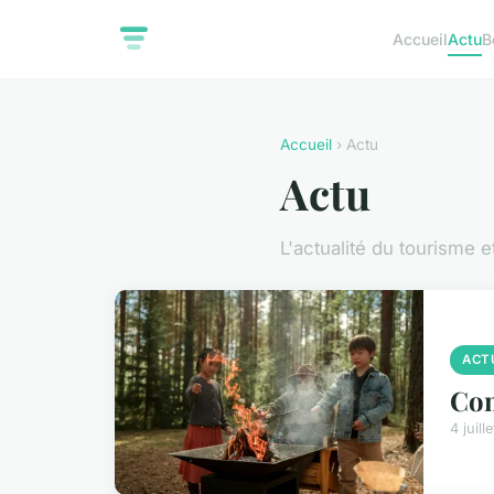
Accueil
Actu
B
Accueil
› Actu
Actu
L'actualité du tourisme 
ACT
Com
4 juill