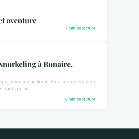
 et aventure
7 min de lecture →
 snorkeling à Bonaire,
 poissons multicolores et de coraux éclatants.
s spots de sn...
6 min de lecture →