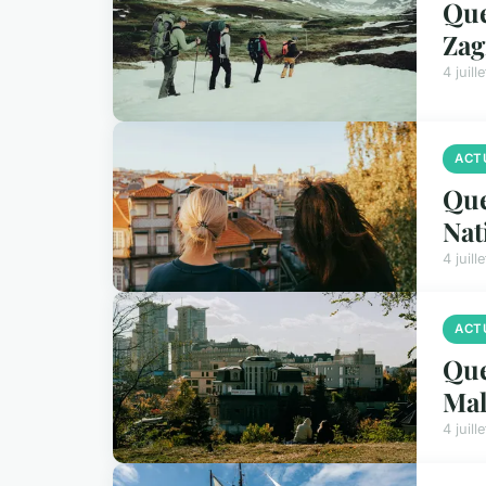
Que
Zag
4 juill
ACT
Que
Nat
4 juill
ACT
Que
Mal
4 juill