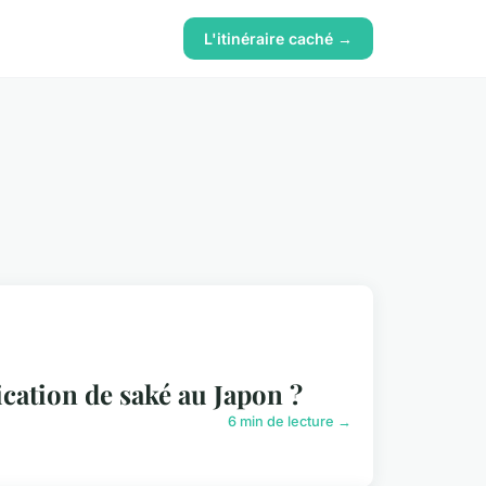
L'itinéraire caché →
ication de saké au Japon ?
6 min de lecture →