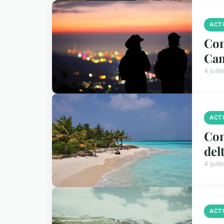
ACT
Com
Ca
4 juill
ACT
Com
del
4 juill
ACT