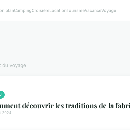
on plan
Camping
Croisière
Location
Tourisme
Vacance
Voyage
et du voyage
U
ment découvrir les traditions de la fabr
et 2024