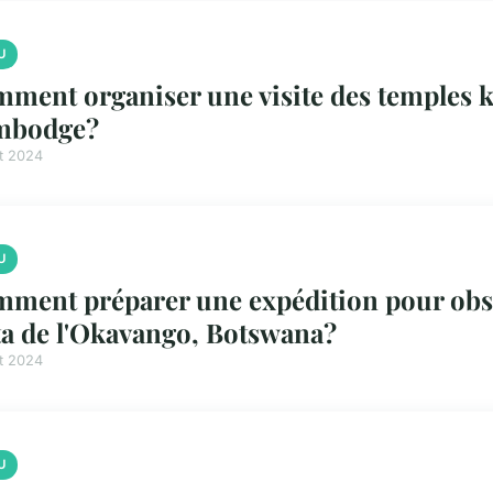
U
ment organiser une visite des temples 
mbodge?
et 2024
U
ment préparer une expédition pour obser
ta de l'Okavango, Botswana?
et 2024
U