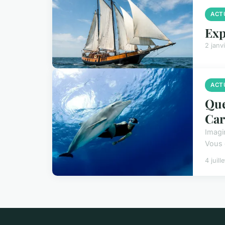
ACT
Exp
2 janv
ACT
Que
Car
Imagi
Vous 
4 juill