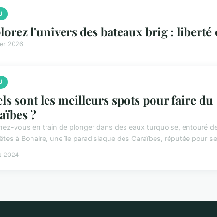
U
lorez l'univers des bateaux brig : liberté
ier 2026
U
ls sont les meilleurs spots pour faire du
aïbes ?
nez-vous en train de plonger dans des eaux turquoise, entouré de
êtes à Bonaire, une île paradisiaque des Caraïbes, réputée pour se
et 2024