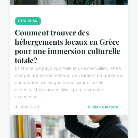
BON PLAN
Comment trouver des
hébergements locaux en Grèce
pour une immersion culturelle
totale?
La Grèce, ce pays aux mille et une merveilles, attire
chaque année des millions de visiteurs en quête de
découverte, de plages paradisiaques et de
richesses historiques. Mais pour vivre une
expérience...
4 juillet 2024
6 min de lecture →