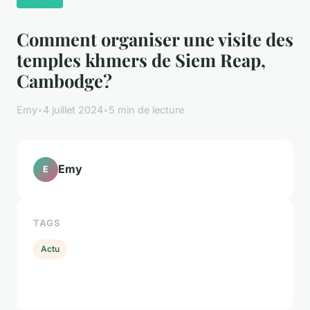
Comment organiser une visite des
temples khmers de Siem Reap,
Cambodge?
Emy
•
4 juillet 2024
•
5 min de lecture
Emy
E
TAGS
Actu