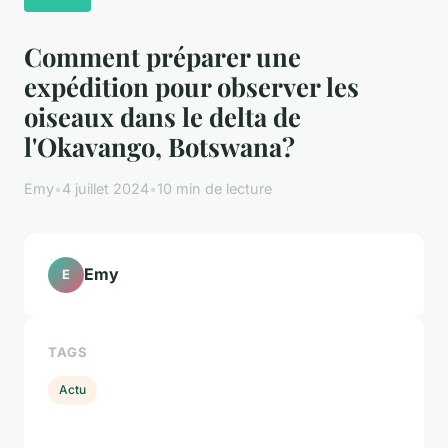
Comment préparer une
expédition pour observer les
oiseaux dans le delta de
l'Okavango, Botswana?
Emy
•
4 juillet 2024
•
10 min de lecture
Emy
E
TAGS
Actu